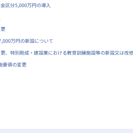
区分5,000万円の導入
入
変更
7,000万円の新設について
変更、特別助成・建設業における教育訓練施設等の新設又は改
施要領の変更
て